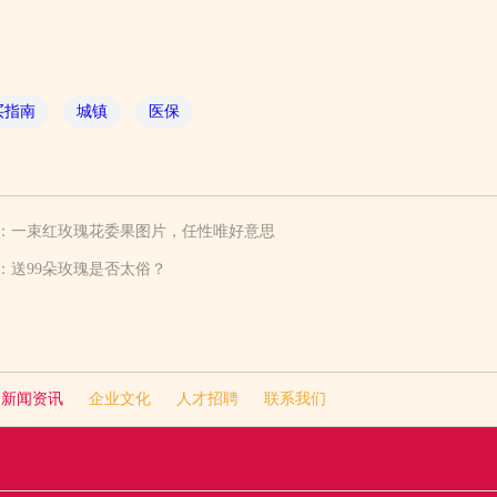
买指南
城镇
医保
：
一束红玫瑰花委果图片，任性唯好意思
：
送99朵玫瑰是否太俗？
新闻资讯
企业文化
人才招聘
联系我们