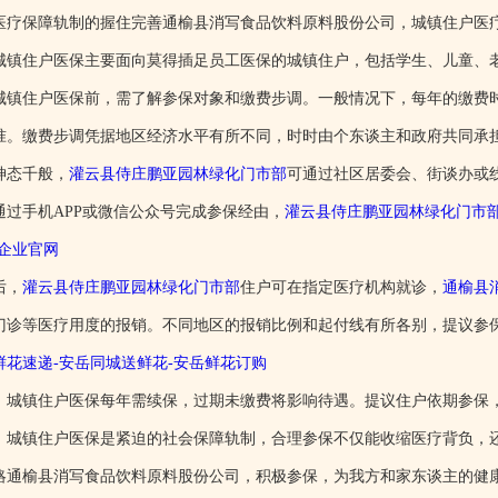
医疗保障轨制的握住完善通榆县消写食品饮料原料股份公司，城镇住户医
城镇住户医保主要面向莫得插足员工医保的城镇住户，包括学生、儿童、
城镇住户医保前，需了解参保对象和缴费步调。一般情况下，每年的缴费时
准。缴费步调凭据地区经济水平有所不同，时时由个东谈主和政府共同承
神态千般，
灌云县侍庄鹏亚园林绿化门市部
可通过社区居委会、街谈办或
通过手机APP或微信公众号完成参保经由，
灌云县侍庄鹏亚园林绿化门市
-企业官网
后，
灌云县侍庄鹏亚园林绿化门市部
住户可在指定医疗机构就诊，
通榆县
门诊等医疗用度的报销。不同地区的报销比例和起付线有所各别，提议参
鲜花速递-安岳同城送鲜花-安岳鲜花订购
，城镇住户医保每年需续保，过期未缴费将影响待遇。提议住户依期参保
，城镇住户医保是紧迫的社会保障轨制，合理参保不仅能收缩医疗背负，
略通榆县消写食品饮料原料股份公司，积极参保，为我方和家东谈主的健