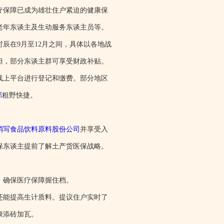
疗保障已成为雄壮住户紧迫的健康保
老年东谈主及生动服务东谈主员等。
辰在9月至12月之间，具体以各地战
担，部分东谈主群可享受财政补贴。
线上平台进行登记和缴费。部分地区
部
粗野快捷。
消写食品饮料原料股份公司
并享受入
保东谈主提前了解土产货医保战略。
，确保医疗保障握住档。
还能提高生计质料。提议住户实时了
康添砖加瓦。