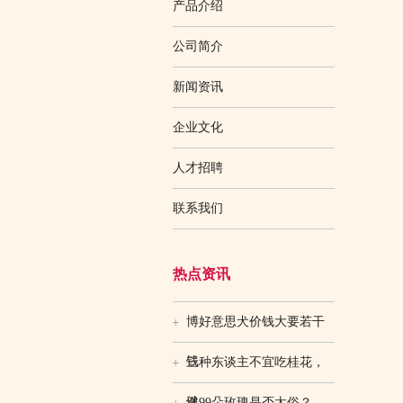
产品介绍
公司简介
新闻资讯
企业文化
人才招聘
联系我们
热点资讯
博好意思犬价钱大要若干
钱
三种东谈主不宜吃桂花，
健
送99朵玫瑰是否太俗？