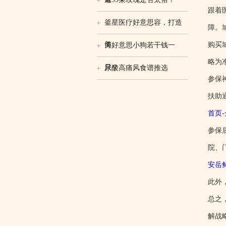
跟着
釜星医疗好意思容，打造
障。
美
购买
博好意思小狗若干钱一
略为
只？
尿酸高痛风食谱推选
参保
扶助
首页
参保
院、
安岳
此外
总之
解战