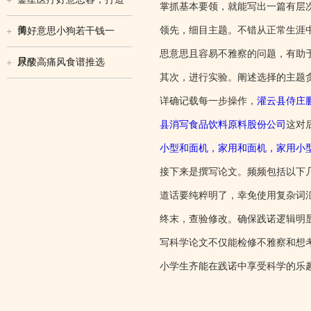
掌抓基本要领，就能写出一篇有层
美
领先，细目主题。不错从正常生涯中
博好意思小狗若干钱一
思意思且容易不雅察的问题，有助
只？
尿酸高痛风食谱推选
其次，进行实验。阐述选择的主题
详确记载每一步操作，
灌云县侍庄
县消写食品饮料原料股份公司
这对
小型和面机，家用和面机，家用小
接下来是撰写论文。频频包括以下
道话要纯粹明了，幸免使用复杂词
终末，查验修改。确保践诺逻辑明
写科学论文不仅能检修不雅察和想
小学生齐能在践诺中享受科学的乐