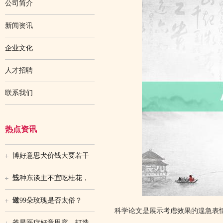
公司简介
新闻资讯
企业文化
人才招聘
联系我们
热点资讯
博好意思犬价钱大要若干
钱
三种东谈主不宜吃桂花，
健
送99朵玫瑰是否太俗？
科学论文是展示考虑效果的遑急表
釜星医疗好意思容，打造